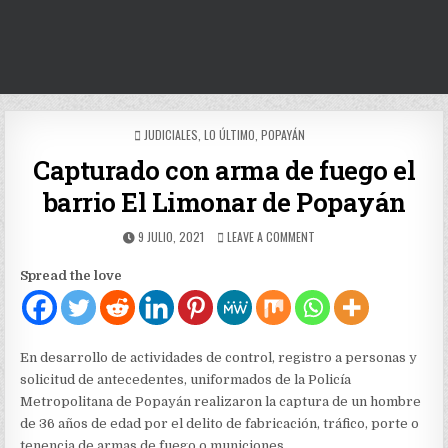
POSTED
JUDICIALES
,
LO ÚLTIMO
,
POPAYÁN
IN
Capturado con arma de fuego el
barrio El Limonar de Popayán
PUBLISHED
ON
9 JULIO, 2021
LEAVE A COMMENT
DATE:
CAPTURADO
CON
Spread the love
ARMA
DE
FUEGO
EL
BARRIO
En desarrollo de actividades de control, registro a personas y
EL
solicitud de antecedentes, uniformados de la Policía
LIMONAR
Metropolitana de Popayán realizaron la captura de un hombre
DE
POPAYÁN
de 36 años de edad por el delito de fabricación, tráfico, porte o
tenencia de armas de fuego o municiones.