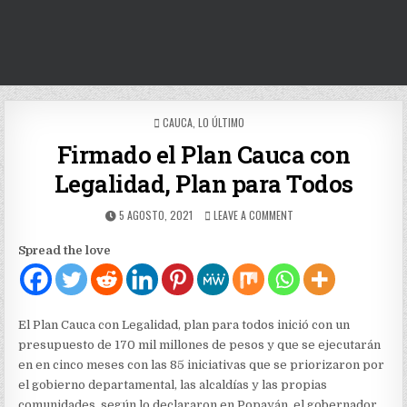
POSTED
CAUCA
,
LO ÚLTIMO
IN
Firmado el Plan Cauca con
Legalidad, Plan para Todos
PUBLISHED
ON
5 AGOSTO, 2021
LEAVE A COMMENT
DATE:
FIRMADO
EL
Spread the love
PLAN
CAUCA
CON
LEGALIDAD,
PLAN
El Plan Cauca con Legalidad, plan para todos inició con un
PARA
presupuesto de 170 mil millones de pesos y que se ejecutarán
TODOS
en en cinco meses con las 85 iniciativas que se priorizaron por
el gobierno departamental, las alcaldías y las propias
comunidades, según lo declararon en Popayán, el gobernador