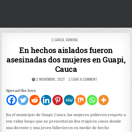
POSTED
CAUCA
,
GENERAL
IN
En hechos aislados fueron
asesinadas dos mujeres en Guapi,
Cauca
PUBLISHED
ON
2 NOVIEMBRE, 2021
LEAVE A COMMENT
DATE:
EN
HECHOS
Spread the love
AISLADOS
FUERON
ASESINADAS
DOS
MUJERES
En el municipio de Guapi, Cauca, las mujeres pidieron respeto a
EN
sus vidas luego que se presentaran dos trágicos casos donde
GUAPI,
una docente y una joven fallecieron en medio de hecho
CAUCA