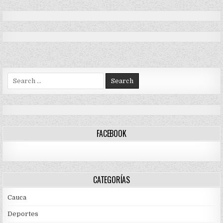
de
GENERACIÓN
DESDE
DE
EL
entradas
MÁS
SECTOR
DE
TRANSPORTE
UN
MILLÓN
DE
EMPLEOS
DESDE
EL
SECTOR
TRANSPORTE
Search
for:
FACEBOOK
CATEGORÍAS
Cauca
Deportes