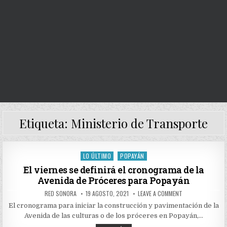
Etiqueta:
Ministerio de Transporte
LO ÚLTIMO
POPAYÁN
Posted
in
El viernes se definirá el cronograma de la
Avenida de Próceres para Popayán
AUTHOR:
PUBLISHED
ON
RED SONORA
19 AGOSTO, 2021
LEAVE A COMMENT
DATE:
EL
VIERNES
El cronograma para iniciar la construcción y pavimentación de la
SE
Avenida de las culturas o de los próceres en Popayán,…
DEFINIRÁ
EL