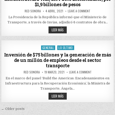
DESDE
$1,9 billones de pesos
CAUCA
Y
AUTHOR:
PUBLISHED
ON
RED SONORA
4 ABRIL, 2021
LEAVE A COMMENT
NARIÑO
DATE:
GOBIERNO
ADJUDICÓ
La Presidencia de la República informó que el Ministerio de
6
Transporte, a través de Invias, adjudicó 6 contratos de obra…
PROYECTOS
DE
GOBIERNO
INFRAESTRUCTURA
LEER MÁS
VIAL,
ADJUDICÓ
DEL
6
PACTO
PROYECTOS
BICENTENARIO,
DE
POR
INFRAESTRUCTURA
GENERAL
LO ÚLTIMO
$1,9
Posted
VIAL,
BILLONES
DEL
in
Inversión de $75 billones y la generación de más
DE
PACTO
PESOS
de un millón de empleos desde el sector
BICENTENARIO,
POR
transporte
$1,9
BILLONES
AUTHOR:
PUBLISHED
ON
RED SONORA
19 MARZO, 2021
LEAVE A COMMENT
DE
DATE:
INVERSIÓN
PESOS
DE
En el marco del panel ‘Build the Americas: Encadenamientos en
$75
Infraestructura para la Recuperación Económica’, la Ministra de
BILLONES
Y
Transporte, Ángela…
LA
GENERACIÓN
INVERSIÓN
LEER MÁS
DE
DE
MÁS
$75
DE
BILLONES
UN
Navegación
Y
MILLÓN
← Older posts
DE
LA
EMPLEOS