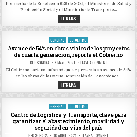
TRÁNSITO
VEHÍCULOS
RESTRINGE
Por medio de la Resolución 626 de 2021, el Ministerio de Salud y
DE
DE
Protección Social y el Ministerio de Transporte…
MANERA
CARGA
PREVENTIVA
CON
COLOMBIA
LLEGADA
LEER MÁS
ORGANISMOS
DE
RESTRINGE
DE
VIAJEROS
DE
TRÁNSITO
DESDE
MANERA
INDIA
PREVENTIVA
LLEGADA
GENERAL
LO ÚLTIMO
Posted
DE
VIAJEROS
in
Avance de 54% en obras viales de los proyectos
DESDE
de cuarta generación, reporta el Gobierno
INDIA
AUTHOR:
PUBLISHED
ON
RED SONORA
8 MAYO, 2021
LEAVE A COMMENT
DATE:
AVANCE
DE
El Gobierno nacional informó que se presenta un avance de 54%
54%
en las obras de la Cuarta Generación de Concesiones…
EN
OBRAS
AVANCE
VIALES
LEER MÁS
DE
DE
LOS
54%
PROYECTOS
EN
DE
OBRAS
CUARTA
VIALES
GENERAL
LO ÚLTIMO
GENERACIÓN,
Posted
DE
REPORTA
LOS
in
Centro de Logística y Transporte, clave para
EL
PROYECTOS
GOBIERNO
garantizar el abastecimiento, movilidad y
DE
CUARTA
seguridad en vías del país
GENERACIÓN,
REPORTA
AUTHOR:
PUBLISHED
ON
RED SONORA
30 ABRIL, 2021
LEAVE A COMMENT
EL