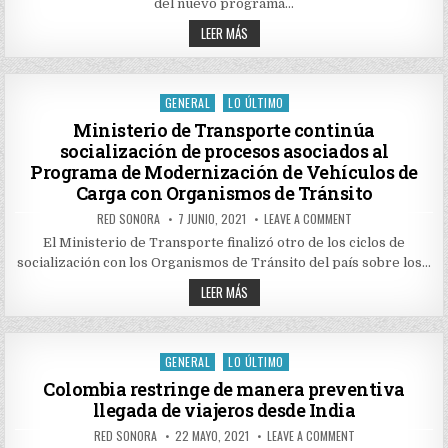
del nuevo programa…
BILLONES
PARA
CONPES
LEER MÁS
AGENDA
APRUEBA
DE
MÁS
REACTIVACIÓN
DE
ECONÓMICA
$4,8
2.0
BILLONES
GENERAL
LO ÚLTIMO
Posted
PARA
AGENDA
in
Ministerio de Transporte continúa
DE
socialización de procesos asociados al
REACTIVACIÓN
ECONÓMICA
Programa de Modernización de Vehículos de
2.0
Carga con Organismos de Tránsito
AUTHOR:
PUBLISHED
ON
RED SONORA
7 JUNIO, 2021
LEAVE A COMMENT
DATE:
MINISTERIO
DE
El Ministerio de Transporte finalizó otro de los ciclos de
TRANSPORTE
socialización con los Organismos de Tránsito del país sobre los…
CONTINÚA
SOCIALIZACIÓN
MINISTERIO
DE
LEER MÁS
PROCESOS
DE
ASOCIADOS
TRANSPORTE
AL
CONTINÚA
PROGRAMA
SOCIALIZACIÓN
DE
DE
GENERAL
LO ÚLTIMO
MODERNIZACIÓN
Posted
PROCESOS
DE
ASOCIADOS
in
Colombia restringe de manera preventiva
VEHÍCULOS
AL
DE
llegada de viajeros desde India
PROGRAMA
CARGA
DE
CON
MODERNIZACIÓN
ORGANISMOS
AUTHOR:
PUBLISHED
ON
RED SONORA
22 MAYO, 2021
LEAVE A COMMENT
DE
DE
DATE:
COLOMBIA