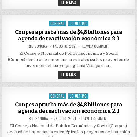
EL
CRONOGRAMA
LEER MÁS
DE
VIERNES
LA
SE
AVENIDA
DEFINIRÁ
DE
EL
PRÓCERES
CRONOGRAMA
GENERAL
LO ÚLTIMO
PARA
Posted
DE
POPAYÁN
LA
in
Conpes aprueba más de $4,8 billones para
AVENIDA
agenda de reactivación económica 2.0
DE
PRÓCERES
PARA
AUTHOR:
PUBLISHED
ON
RED SONORA
1 AGOSTO, 2021
LEAVE A COMMENT
POPAYÁN
DATE:
CONPES
APRUEBA
El Consejo Nacional de Política Económica y Social
MÁS
(Conpes) declaró de importancia estratégica los proyectos de
DE
$4,8
inversión del nuevo programa Vías para la…
BILLONES
PARA
CONPES
LEER MÁS
AGENDA
APRUEBA
DE
MÁS
REACTIVACIÓN
DE
ECONÓMICA
$4,8
2.0
BILLONES
GENERAL
LO ÚLTIMO
Posted
PARA
AGENDA
in
Conpes aprueba más de $4,8 billones para
DE
agenda de reactivación económica 2.0
REACTIVACIÓN
ECONÓMICA
2.0
AUTHOR:
PUBLISHED
ON
RED SONORA
28 JULIO, 2021
LEAVE A COMMENT
DATE:
CONPES
APRUEBA
El Consejo Nacional de Política Económica y Social (Conpes)
MÁS
declaró de importancia estratégica los proyectos de inversión
DE
$4,8