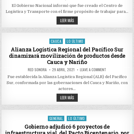
DATE:
CENTRO
GOBIERNO
DE
El Gobierno Nacional informó que fue creado el Centro de
LOGÍSTICA
Logística y Transporte con el firme propósito de trabajar para…
Y
TRANSPORTE,
CENTRO
CLAVE
LEER MÁS
PARA
DE
GARANTIZAR
LOGÍSTICA
EL
Y
ABASTECIMIENTO,
TRANSPORTE,
MOVILIDAD
CLAVE
CAUCA
LO ÚLTIMO
Y
Posted
PARA
SEGURIDAD
GARANTIZAR
in
Alianza Logística Regional del Pacífico Sur
EN
EL
VÍAS
dinamizará movilización de productos desde
ABASTECIMIENTO,
DEL
MOVILIDAD
PAÍS
Cauca y Nariño
Y
SEGURIDAD
AUTHOR:
PUBLISHED
ON
RED SONORA
29 ABRIL, 2021
LEAVE A COMMENT
EN
DATE:
ALIANZA
VÍAS
LOGÍSTICA
Fue establecida la Alianza Logística Regional (ALR) del Pacífico
DEL
REGIONAL
PAÍS
Sur, conformada por las gobernaciones del Cauca y Nariño, con
DEL
PACÍFICO
actores…
SUR
DINAMIZARÁ
ALIANZA
LEER MÁS
MOVILIZACIÓN
LOGÍSTICA
DE
REGIONAL
PRODUCTOS
DEL
DESDE
PACÍFICO
CAUCA
Y
SUR
GENERAL
LO ÚLTIMO
Posted
NARIÑO
DINAMIZARÁ
MOVILIZACIÓN
in
Gobierno adjudicó 6 proyectos de
DE
infraestructura vial, del Pacto Bicentenario, por
PRODUCTOS