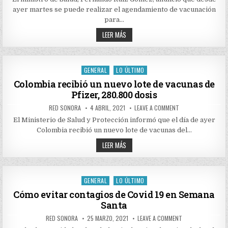
EL
ayer martes se puede realizar el agendamiento de vacunación
AGENDAMIENTO
DE
para…
VACUNACIÓN
PARA
YA
LEER MÁS
POBLACIÓN
INICIÓ
ENTRE
EL
LOS
AGENDAMIENTO
65
DE
Y
69
VACUNACIÓN
GENERAL
LO ÚLTIMO
Posted
AÑOS
PARA
POBLACIÓN
in
Colombia recibió un nuevo lote de vacunas de
ENTRE
Pfizer, 280.800 dosis
LOS
65
Y
AUTHOR:
PUBLISHED
ON
RED SONORA
4 ABRIL, 2021
LEAVE A COMMENT
69
DATE:
COLOMBIA
AÑOS
RECIBIÓ
El Ministerio de Salud y Protección informó que el día de ayer
UN
Colombia recibió un nuevo lote de vacunas del…
NUEVO
LOTE
COLOMBIA
DE
LEER MÁS
VACUNAS
RECIBIÓ
DE
UN
PFIZER,
NUEVO
280.800
LOTE
DOSIS
DE
GENERAL
LO ÚLTIMO
Posted
VACUNAS
DE
in
Cómo evitar contagios de Covid 19 en Semana
PFIZER,
Santa
280.800
DOSIS
AUTHOR:
PUBLISHED
ON
RED SONORA
25 MARZO, 2021
LEAVE A COMMENT
DATE:
CÓMO