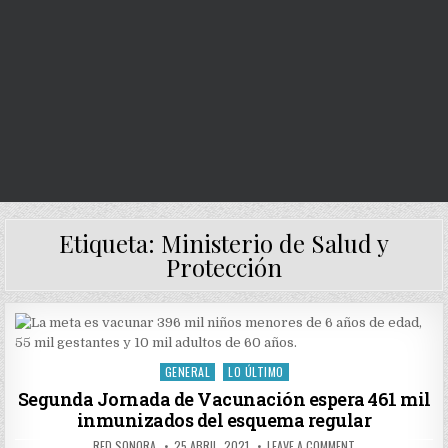
Etiqueta:
Ministerio de Salud y
Protección
GENERAL
LO ÚLTIMO
Posted
in
Segunda Jornada de Vacunación espera 461 mil
inmunizados del esquema regular
AUTHOR:
PUBLISHED
ON
RED SONORA
25 ABRIL, 2021
LEAVE A COMMENT