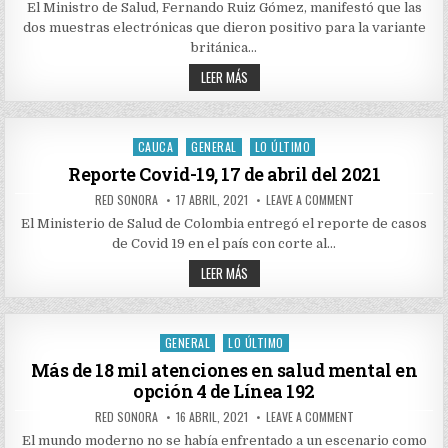
PARA
COVID-
ES
El Ministro de Salud, Fernando Ruiz Gómez, manifestó que las
EVITAR
19
MÁS
AUMENTO
dos muestras electrónicas que dieron positivo para la variante
CONTAGIOSA
DE
LA
británica…
CONTAGIOS
CEPA
POR
BRITÁNICA?
¿PORQUÉ
LEER MÁS
COVID-
ES
19
MÁS
CONTAGIOSA
LA
CEPA
CAUCA
GENERAL
LO ÚLTIMO
Posted
BRITÁNICA?
in
Reporte Covid-19, 17 de abril del 2021
AUTHOR:
PUBLISHED
ON
RED SONORA
17 ABRIL, 2021
LEAVE A COMMENT
DATE:
REPORTE
COVID-
El Ministerio de Salud de Colombia entregó el reporte de casos
19,
de Covid 19 en el país con corte al…
17
DE
REPORTE
ABRIL
LEER MÁS
DEL
COVID-
2021
19,
17
DE
ABRIL
GENERAL
LO ÚLTIMO
Posted
DEL
2021
in
Más de 18 mil atenciones en salud mental en
opción 4 de Línea 192
AUTHOR:
PUBLISHED
ON
RED SONORA
16 ABRIL, 2021
LEAVE A COMMENT
DATE:
MÁS
DE
El mundo moderno no se había enfrentado a un escenario como