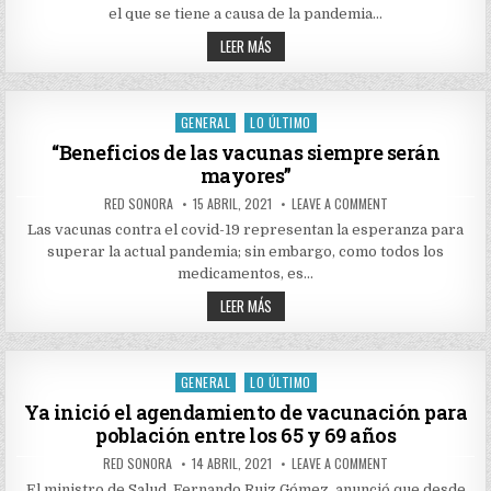
18
el que se tiene a causa de la pandemia…
MIL
ATENCIONES
MÁS
EN
LEER MÁS
SALUD
DE
MENTAL
18
EN
MIL
OPCIÓN
ATENCIONES
4
EN
GENERAL
LO ÚLTIMO
DE
Posted
SALUD
LÍNEA
MENTAL
in
“Beneficios de las vacunas siempre serán
192
EN
mayores”
OPCIÓN
4
DE
AUTHOR:
PUBLISHED
ON
RED SONORA
15 ABRIL, 2021
LEAVE A COMMENT
LÍNEA
DATE:
“BENEFICIOS
192
DE
Las vacunas contra el covid-19 representan la esperanza para
LAS
superar la actual pandemia; sin embargo, como todos los
VACUNAS
SIEMPRE
medicamentos, es…
SERÁN
MAYORES”
“BENEFICIOS
LEER MÁS
DE
LAS
VACUNAS
SIEMPRE
SERÁN
GENERAL
LO ÚLTIMO
Posted
MAYORES”
in
Ya inició el agendamiento de vacunación para
población entre los 65 y 69 años
AUTHOR:
PUBLISHED
ON
RED SONORA
14 ABRIL, 2021
LEAVE A COMMENT
DATE:
YA
INICIÓ
El ministro de Salud, Fernando Ruiz Gómez, anunció que desde