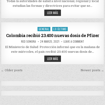
EVITAR
Todas la autoridades de salud a nivel nacional, regional y local
CONTAGIOS
estudian las formas y directrices para evitar que se…
DE
COVID
CÓMO
19
LEER MÁS
EN
EVITAR
SEMANA
CONTAGIOS
SANTA
DE
COVID
19
GENERAL
LO ÚLTIMO
Posted
EN
SEMANA
in
Colombia recibió 23.400 nuevas dosis de Pfizer
SANTA
AUTHOR:
PUBLISHED
ON
RED SONORA
24 MARZO, 2021
LEAVE A COMMENT
DATE:
COLOMBIA
RECIBIÓ
El Ministerio de Salud Protección informó que en la mañana de
23.400
este miércoles, el país recibió 23.400 nuevas dosis de…
NUEVAS
DOSIS
COLOMBIA
DE
LEER MÁS
PFIZER
RECIBIÓ
23.400
NUEVAS
Navegación
DOSIS
← Older posts
Newer posts →
DE
de
PFIZER
entradas