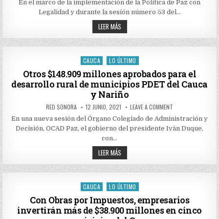
$28.925
En el marco de la implementación de la Política de Paz con
MILLONES
Legalidad y durante la sesión número 53 del…
EN
EL
APROBADOS
OCAD
LEER MÁS
PAZ
$28.925
PARA
MILLONES
LA
EN
IMPLEMENTACIÓN
EL
DE
OCAD
CAUCA
LO ÚLTIMO
LOS
Posted
PAZ
PDET
PARA
in
Otros $148.909 millones aprobados para el
EN
LA
MUNICIPIOS
desarrollo rural de municipios PDET del Cauca
IMPLEMENTACIÓN
DE
DE
ALTO
y Nariño
LOS
PATÍA
PDET
Y
AUTHOR:
PUBLISHED
ON
RED SONORA
12 JUNIO, 2021
LEAVE A COMMENT
NORTE
EN
DATE:
OTROS
DEL
MUNICIPIOS
$148.909
En una nueva sesión del Órgano Colegiado de Administración y
CAUCA
DE
MILLONES
ALTO
Decisión, OCAD Paz, el gobierno del presidente Iván Duque,
APROBADOS
PATÍA
PARA
con…
Y
EL
NORTE
DESARROLLO
OTROS
LEER MÁS
DEL
RURAL
$148.909
CAUCA
DE
MILLONES
MUNICIPIOS
APROBADOS
PDET
PARA
DEL
CAUCA
EL
CAUCA
LO ÚLTIMO
Posted
Y
DESARROLLO
NARIÑO
RURAL
in
Con Obras por Impuestos, empresarios
DE
invertirán más de $38.900 millones en cinco
MUNICIPIOS
PDET