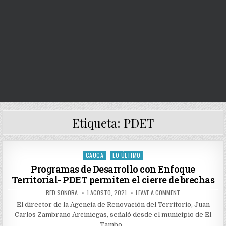
Etiqueta:
PDET
CAUCA
LO ÚLTIMO
Posted
in
Programas de Desarrollo con Enfoque
Territorial- PDET permiten el cierre de brechas
AUTHOR:
PUBLISHED
ON
RED SONORA
1 AGOSTO, 2021
LEAVE A COMMENT
DATE:
PROGRAMAS
DE
El director de la Agencia de Renovación del Territorio, Juan
DESARROLLO
Carlos Zambrano Arciniegas, señaló desde el municipio de El
CON
ENFOQUE
Tambo…