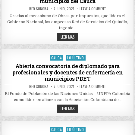
municipios del Cauca
DEL
CAUCA
AUTHOR:
PUBLISHED
ON
RED SONORA
7 JUNIO, 2021
LEAVE A COMMENT
Y
DATE:
CON
NARIÑO
OBRAS
Gracias al mecanismo de Obras por Impuestos, que lidera el
POR
Gobierno Nacional, las empresas Red de Servicios del Quindío,
IMPUESTOS,
EMPRESARIOS
Ingenio…
INVERTIRÁN
MÁS
CON
LEER MÁS
DE
OBRAS
$38.900
POR
MILLONES
IMPUESTOS,
EN
EMPRESARIOS
CINCO
MUNICIPIOS
INVERTIRÁN
CAUCA
LO ÚLTIMO
Posted
DEL
MÁS
CAUCA
DE
in
Abierta convocatoria de diplomado para
$38.900
profesionales y docentes de enfermería en
MILLONES
EN
municipios PDET
CINCO
MUNICIPIOS
AUTHOR:
PUBLISHED
ON
RED SONORA
7 JUNIO, 2021
LEAVE A COMMENT
DEL
DATE:
ABIERTA
CAUCA
CONVOCATORIA
El Fondo de Población de las Naciones Unidas – UNFPA Colombia
DE
como líder, en alianza con la Asociación Colombiana de…
DIPLOMADO
PARA
ABIERTA
PROFESIONALES
LEER MÁS
Y
CONVOCATORIA
DOCENTES
DE
DE
DIPLOMADO
ENFERMERÍA
PARA
EN
PROFESIONALES
CAUCA
LO ÚLTIMO
MUNICIPIOS
Posted
Y
PDET