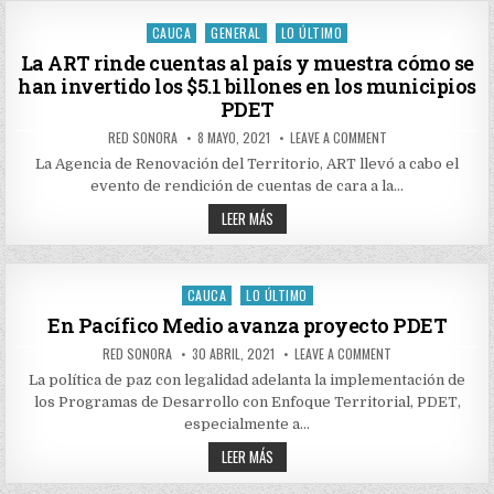
EMPRESARIOS
CINCO
MUNICIPIOS
INVERTIRÁN
CAUCA
GENERAL
LO ÚLTIMO
Posted
DEL
MÁS
CAUCA
DE
in
La ART rinde cuentas al país y muestra cómo se
$38.900
han invertido los $5.1 billones en los municipios
MILLONES
EN
PDET
CINCO
MUNICIPIOS
AUTHOR:
PUBLISHED
ON
RED SONORA
8 MAYO, 2021
LEAVE A COMMENT
DEL
DATE:
LA
CAUCA
ART
La Agencia de Renovación del Territorio, ART llevó a cabo el
RINDE
evento de rendición de cuentas de cara a la…
CUENTAS
AL
LA
PAÍS
LEER MÁS
Y
ART
MUESTRA
RINDE
CÓMO
CUENTAS
SE
AL
HAN
PAÍS
CAUCA
LO ÚLTIMO
INVERTIDO
Posted
Y
LOS
MUESTRA
in
En Pacífico Medio avanza proyecto PDET
$5.1
CÓMO
BILLONES
SE
EN
AUTHOR:
PUBLISHED
ON
RED SONORA
30 ABRIL, 2021
LEAVE A COMMENT
HAN
LOS
DATE:
EN
INVERTIDO
MUNICIPIOS
PACÍFICO
La política de paz con legalidad adelanta la implementación de
LOS
PDET
MEDIO
$5.1
los Programas de Desarrollo con Enfoque Territorial, PDET,
AVANZA
BILLONES
PROYECTO
especialmente a…
EN
PDET
LOS
EN
LEER MÁS
MUNICIPIOS
PACÍFICO
PDET
MEDIO