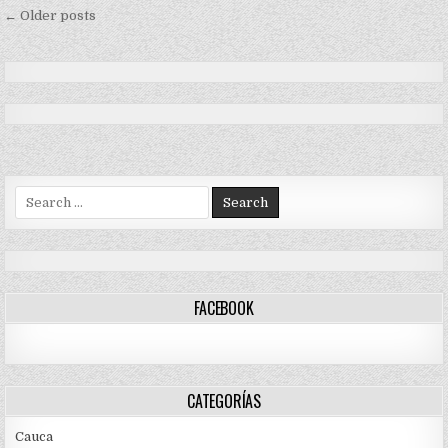
AVANZA
Navegación
PROYECTO
← Older posts
PDET
de
entradas
Search
for:
FACEBOOK
CATEGORÍAS
Cauca