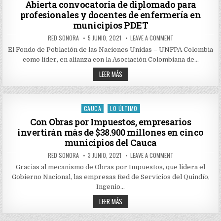
DOCENTES
in
Abierta convocatoria de diplomado para
DE
profesionales y docentes de enfermería en
ENFERMERÍA
EN
municipios PDET
MUNICIPIOS
PDET
AUTHOR:
PUBLISHED
ON
RED SONORA
5 JUNIO, 2021
LEAVE A COMMENT
DATE:
ABIERTA
CONVOCATORIA
El Fondo de Población de las Naciones Unidas – UNFPA Colombia
DE
como líder, en alianza con la Asociación Colombiana de…
DIPLOMADO
PARA
ABIERTA
PROFESIONALES
LEER MÁS
Y
CONVOCATORIA
DOCENTES
DE
DE
DIPLOMADO
ENFERMERÍA
PARA
EN
PROFESIONALES
CAUCA
LO ÚLTIMO
MUNICIPIOS
Posted
Y
PDET
DOCENTES
in
Con Obras por Impuestos, empresarios
DE
invertirán más de $38.900 millones en cinco
ENFERMERÍA
EN
municipios del Cauca
MUNICIPIOS
PDET
AUTHOR:
PUBLISHED
ON
RED SONORA
3 JUNIO, 2021
LEAVE A COMMENT
DATE:
CON
OBRAS
Gracias al mecanismo de Obras por Impuestos, que lidera el
POR
Gobierno Nacional, las empresas Red de Servicios del Quindío,
IMPUESTOS,
EMPRESARIOS
Ingenio…
INVERTIRÁN
MÁS
CON
LEER MÁS
DE
OBRAS
$38.900
POR
MILLONES
IMPUESTOS,
EN