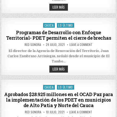
TERRITORIAL-
PDET
PROGRAMAS
LEER MÁS
PERMITEN
DE
EL
DESARROLLO
CIERRE
CON
DE
ENFOQUE
BRECHAS
TERRITORIAL-
CAUCA
LO ÚLTIMO
Posted
PDET
PERMITEN
in
Programas de Desarrollo con Enfoque
EL
Territorial- PDET permiten el cierre de brechas
CIERRE
DE
BRECHAS
AUTHOR:
PUBLISHED
ON
RED SONORA
29 JULIO, 2021
LEAVE A COMMENT
DATE:
PROGRAMAS
DE
El director de la Agencia de Renovación del Territorio, Juan
DESARROLLO
Carlos Zambrano Arciniegas, señaló desde el municipio de El
CON
ENFOQUE
Tambo…
TERRITORIAL-
PDET
PROGRAMAS
LEER MÁS
PERMITEN
DE
EL
DESARROLLO
CIERRE
CON
DE
ENFOQUE
BRECHAS
TERRITORIAL-
CAUCA
LO ÚLTIMO
Posted
PDET
PERMITEN
in
Aprobados $28.925 millones en el OCAD Paz para
EL
la implementación de los PDET en municipios
CIERRE
DE
de Alto Patía y Norte del Cauca
BRECHAS
AUTHOR:
PUBLISHED
ON
RED SONORA
10 JULIO, 2021
LEAVE A COMMENT
DATE:
APROBADOS